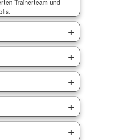
erten Trainerteam und
fis.