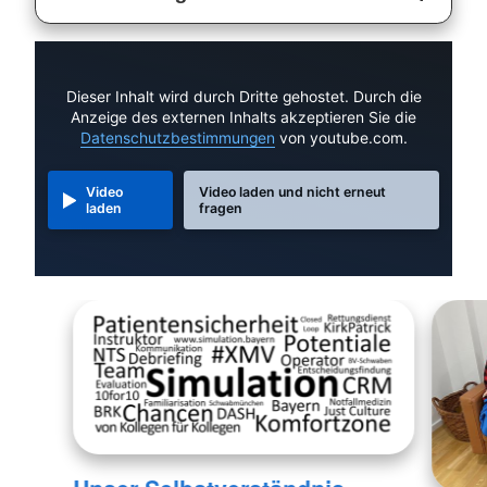
Dieser Inhalt wird durch Dritte gehostet. Durch die
Anzeige des externen Inhalts akzeptieren Sie die
Datenschutzbestimmungen
von youtube.com.
Video
Video laden und nicht erneut
laden
fragen