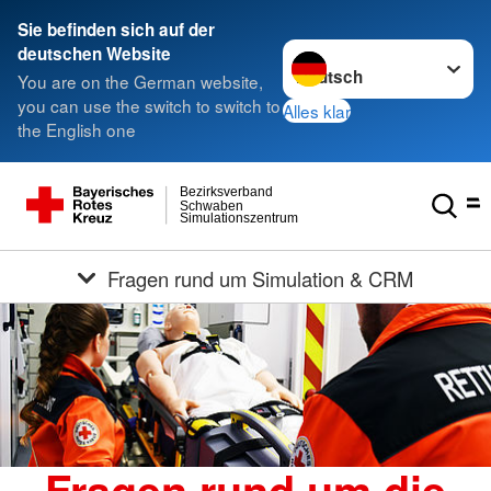
Sie befinden sich auf der
Sprache wechseln zu
deutschen Website
You are on the German website,
you can use the switch to switch to
Alles klar
the English one
Bezirksverband
Schwaben
Simulationszentrum
Fragen rund um Simulation & CRM
Fragen rund um die