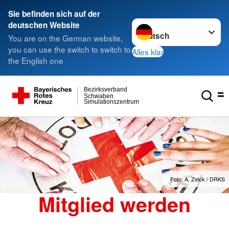
Sie befinden sich auf der
Sprache wechseln zu
deutschen Website
You are on the German website,
you can use the switch to switch to
Alles klar
the English one
Bezirksverband
Schwaben
Simulationszentrum
Foto: A. Zelck / DRKS
Mitglied werden