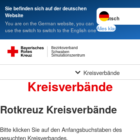
Sie befinden sich auf der deutschen
Sprache wechseln 
Website
You are on the German website, you can
Alles klar
use the switch to switch to the English one
Bezirksverband
Schwaben
Simulationszentrum
Kreisverbände
Kreisverbände
Rotkreuz Kreisverbände
Bitte klicken Sie auf den Anfangsbuchstaben des
gesuchten Kreisverbandes.