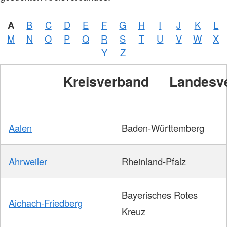
A
B
C
D
E
F
G
H
I
J
K
L
M
N
O
P
Q
R
S
T
U
V
W
X
Y
Z
Kreisverband
Landesv
Aalen
Baden-Württemberg
Ahrweiler
Rheinland-Pfalz
Bayerisches Rotes
Aichach-Friedberg
Kreuz