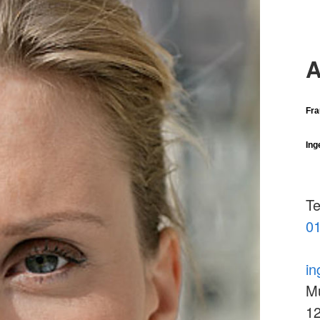
A
Fra
Ing
Te
01
in
Mu
12