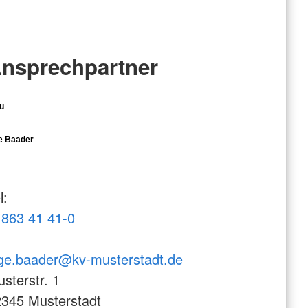
nsprechpartner
u
e Baader
l:
863 41 41-0
ge.baader@kv-musterstadt.de
sterstr. 1
345 Musterstadt