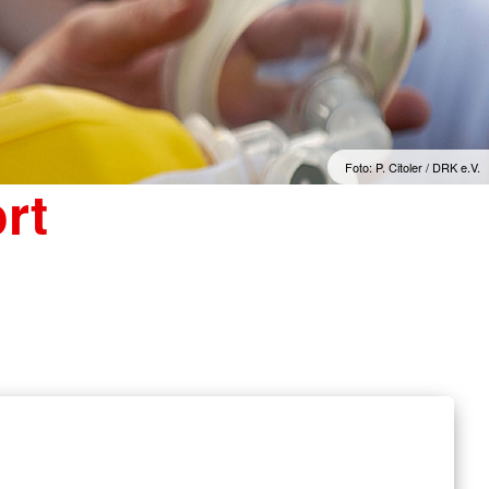
Foto: P. Citoler / DRK e.V.
rt