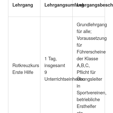
Lehrgang
Lehrgangsumfang
Lehrgangsbesch
Grundlehrgang
für alle;
Voraussetzung
für
Führerscheine
1 Tag,
der Klasse
Rotkreuzkurs
insgesamt
A,B,C,
Erste Hilfe
9
Pflicht für
Unterrichtseinheiten
Übungsleiter
in
Sportvereinen,
betriebliche
Ersthelfer
etc.