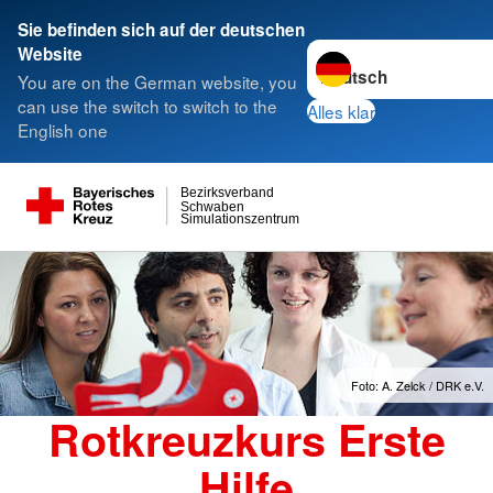
Sie befinden sich auf der deutschen
Sprache wechseln zu
Website
You are on the German website, you
can use the switch to switch to the
Alles klar
English one
Bezirksverband
Schwaben
Simulationszentrum
Foto: A. Zelck / DRK e.V.
Rotkreuzkurs Erste
Hilfe