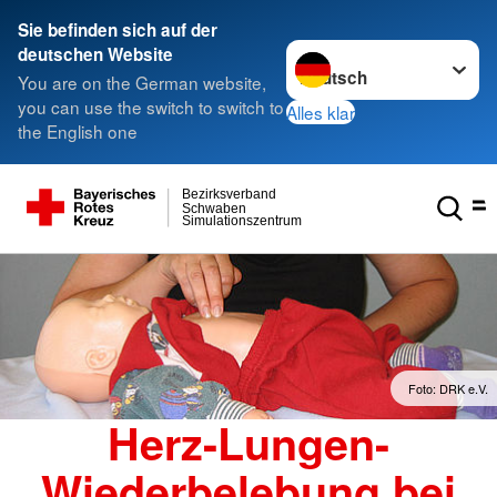
Sie befinden sich auf der
Sprache wechseln zu
deutschen Website
You are on the German website,
you can use the switch to switch to
Alles klar
the English one
Bezirksverband
Schwaben
Simulationszentrum
Foto: DRK e.V.
Herz-Lungen-
Wiederbelebung bei