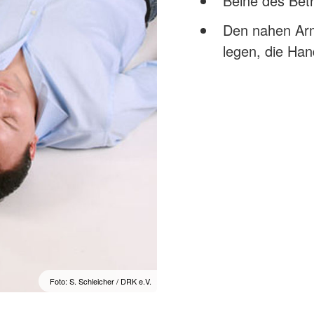
Beine des Bet
Den nahen Arm
legen, die Han
Foto: S. Schleicher / DRK e.V.