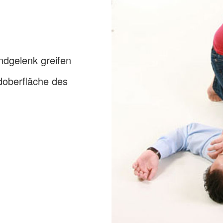
dgelenk greifen
doberfläche des
n