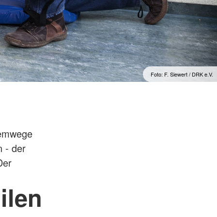
Foto: F. Siewert / DRK e.V.
Atemwege
 - der
Der
ilen