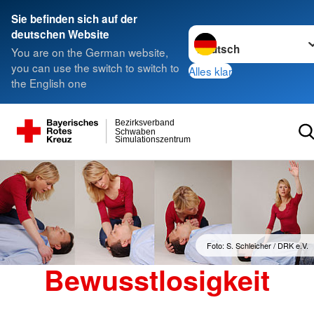
Sie befinden sich auf der
Sprache wechseln zu
deutschen Website
You are on the German website,
you can use the switch to switch to
Alles klar
the English one
Bezirksverband
Schwaben
Simulationszentrum
Foto: S. Schleicher / DRK e.V.
Bewusstlosigkeit