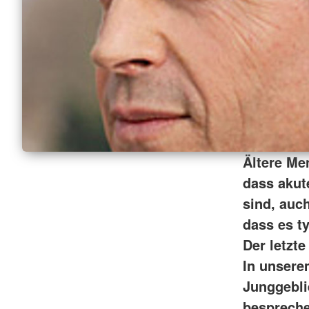
Ältere Me
dass akut
sind, auc
dass es ty
Der letzte
In unsere
Junggebli
bespreche