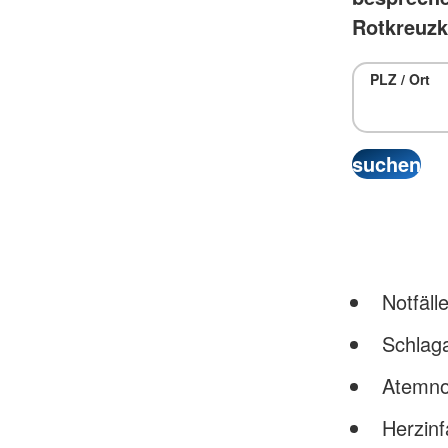
Rotkreuzk
PLZ / Ort
Notfäll
Schlaga
Atemno
Herzinf