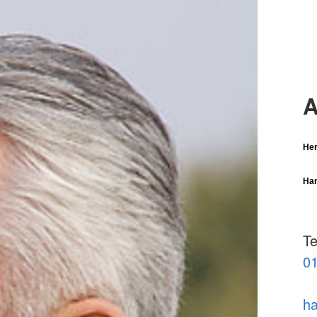
A
Her
Han
Te
01
ha