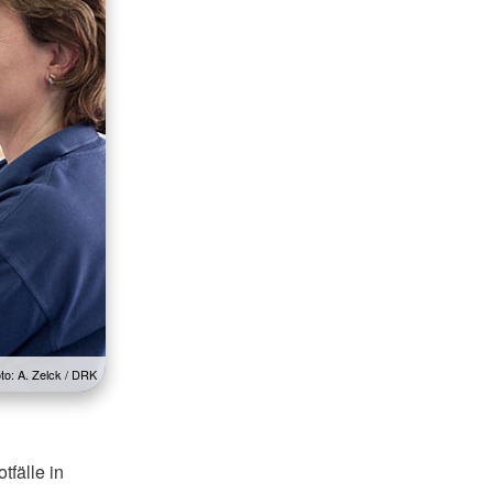
to: A. Zelck / DRK
tfälle in