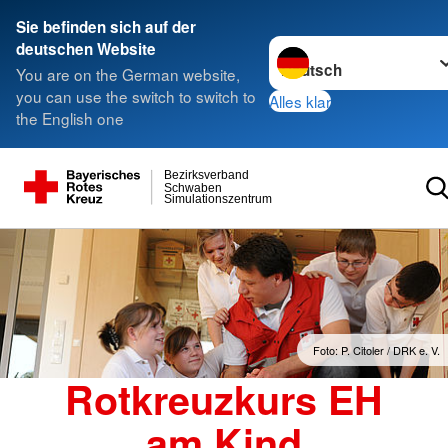
Sie befinden sich auf der
Sprache wechseln zu
deutschen Website
You are on the German website,
you can use the switch to switch to
Alles klar
the English one
Bezirksverband
Schwaben
Simulationszentrum
Foto: P. Citoler / DRK e. V.
Rotkreuzkurs EH
am Kind