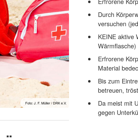
Erfrorene Kör
Durch Körperw
versuchen (jed
KEINE aktive 
Wärmflasche) 
Erfrorene Körp
Material bede
Bis zum Eintre
betreuen, trö
Da meist mit
Foto: J. F. Müller / DRK e.V.
gegen Unterkü