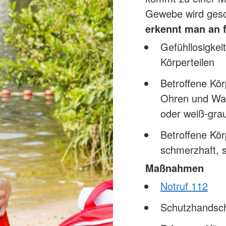
Gewebe wird gesch
erkennt man an
Gefühllosigkei
Körperteilen
Betroffene Kör
Ohren und Wang
oder weiß-gra
Betroffene Kör
schmerzhaft, s
Maßnahmen
Notruf 112
Schutzhandsc