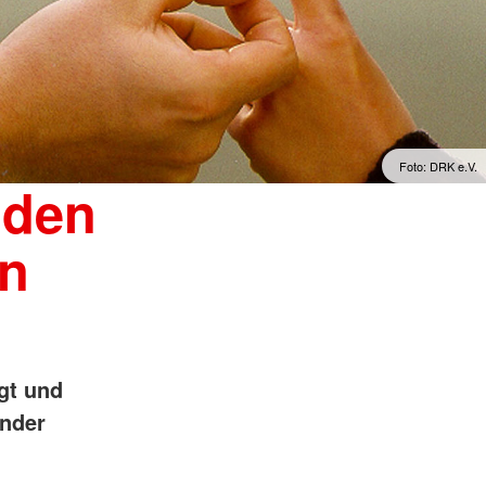
Foto: DRK e.V.
nden
en
gt und
ender