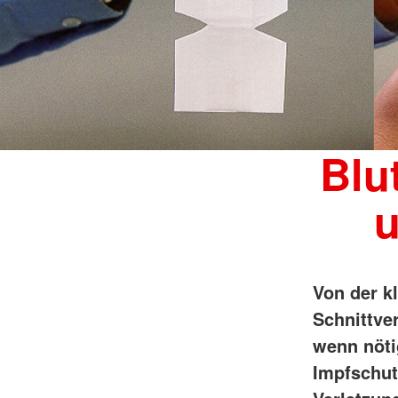
Blu
u
Von der kl
Schnittve
wenn nöti
Impfschutz