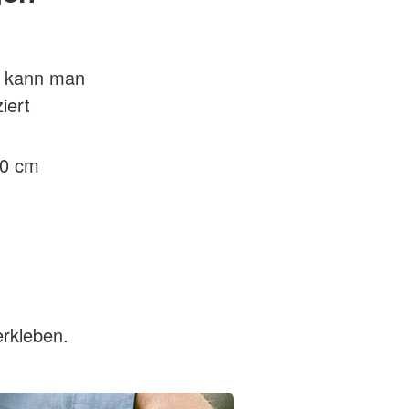
pe kann man
iert
10 cm
erkleben.