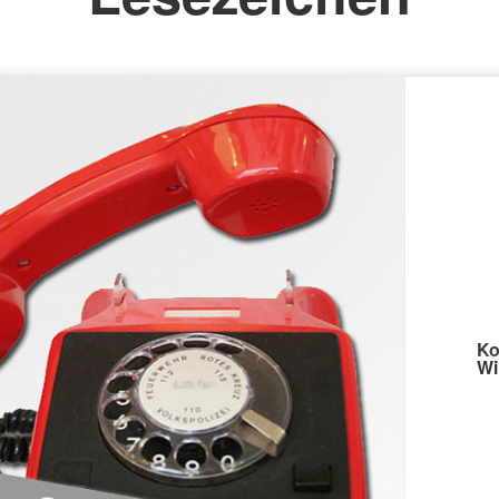
Ko
Wi