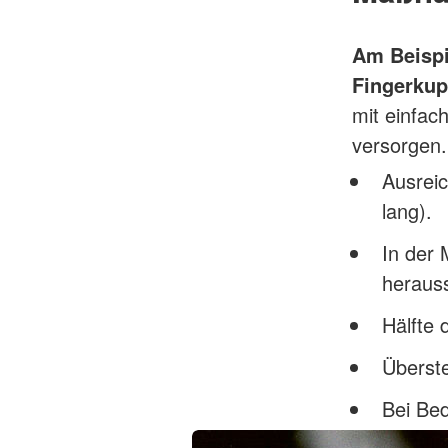
Am Beisp
Fingerku
mit einfac
versorgen.
Ausrei
lang).
In der 
heraus
Hälfte 
Überste
Bei Be