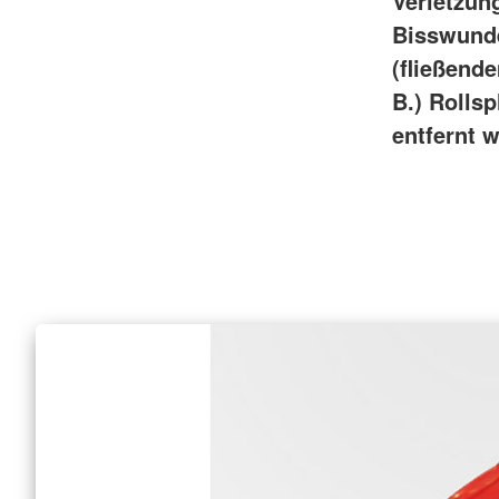
Verletzun
Bisswunde
(fließend
B.) Rolls
entfernt 