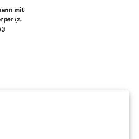
kann mit
rper (z.
ng