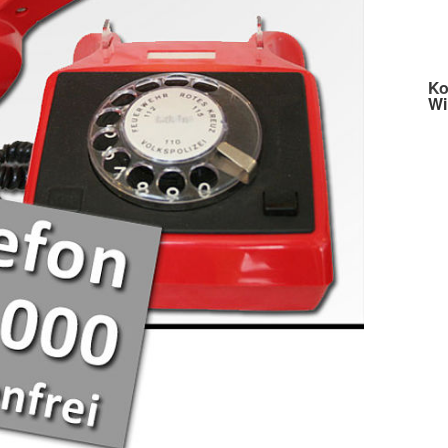
Ko
Wi