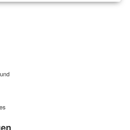
 und
des
gen