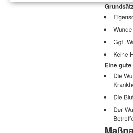
Grundsät
Eigens
Wunde 
Ggf. Wu
Keine 
Eine gute
Die Wun
Krankhe
Die Blut
Der Wun
Betroff
Maßna