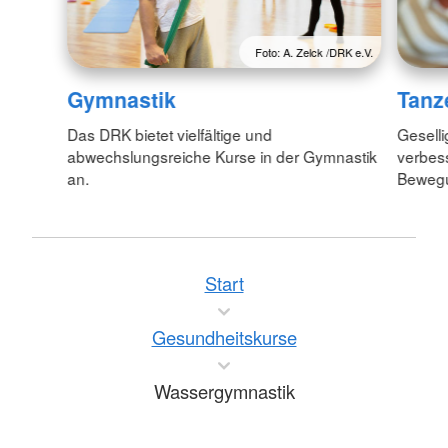
Foto: A. Zelck /DRK e.V.
Gymnastik
Tanz
Das DRK bietet vielfältige und
Geselli
abwechslungsreiche Kurse in der Gymnastik
verbess
an.
Bewegu
Start
Gesundheitskurse
Wassergymnastik