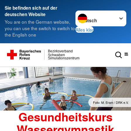
Sie befinden sich auf der
Sprache wechseln zu
deutschen Website
You are on the German website,
you can use the switch to switch to
Alles klar
the English one
Bezirksverband
Schwaben
Simulationszentrum
Foto: M. Eram / DRK e.V.
Gesundheitskurs
Wassergymnastik