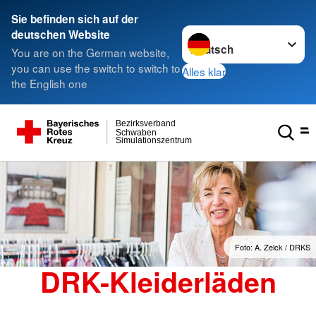
Sie befinden sich auf der
Sprache wechseln zu
deutschen Website
You are on the German website,
you can use the switch to switch to
Alles klar
the English one
Bezirksverband
Schwaben
Simulationszentrum
Foto: A. Zelck / DRKS
DRK-Kleiderläden