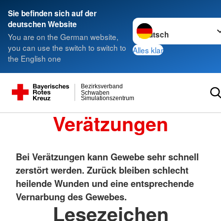
Sie befinden sich auf der
Sprache wechseln zu
deutschen Website
You are on the German website,
you can use the switch to switch to
Alles klar
the English one
Bezirksverband
Schwaben
Simulationszentrum
Verätzungen
Bei Verätzungen kann Gewebe sehr schnell
zerstört werden. Zurück bleiben schlecht
heilende Wunden und eine entsprechende
Vernarbung des Gewebes.
Lesezeichen