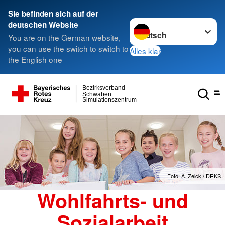
Sie befinden sich auf der
Sprache wechseln zu
deutschen Website
You are on the German website,
you can use the switch to switch to
Alles klar
the English one
Bezirksverband
Schwaben
Simulationszentrum
Foto: A. Zelck / DRKS
Wohlfahrts- und
Sozialarbeit