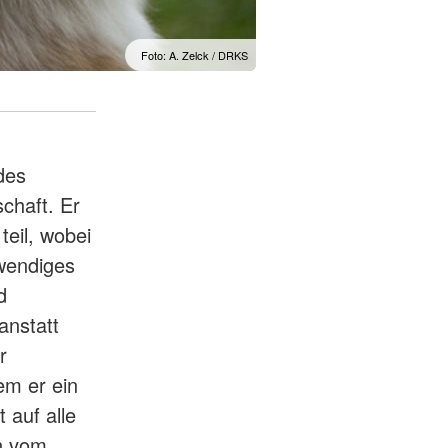
Foto: A. Zelck / DRKS
des
chaft. Er
teil, wobei
fwendiges
d
anstatt
r
em er ein
 auf alle
en vom