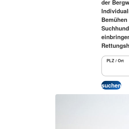
der Bergw
Individual
Bemühen d
Suchhunde
einbringe
Rettungsh
PLZ / Ort