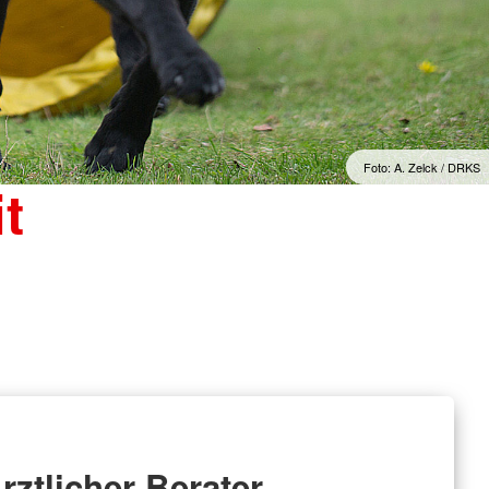
Foto: A. Zelck / DRKS
t
rztlicher Berater