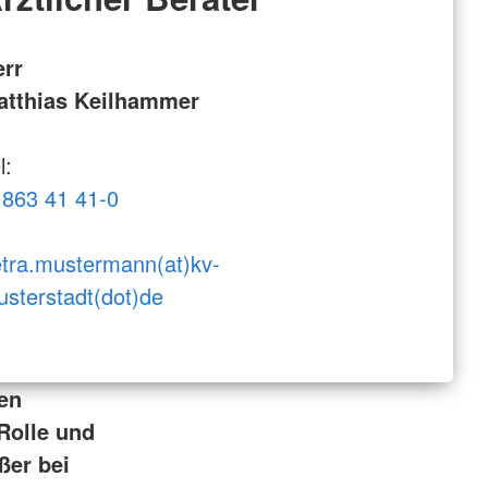
err
atthias Keilhammer
l:
863 41 41-0
tra.mustermann(at)kv-
sterstadt(dot)de
en
Rolle und
ßer bei