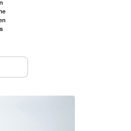
n
he
en
s