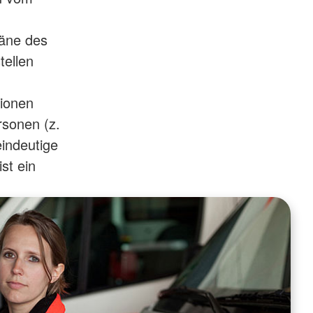
läne des
tellen
sionen
rsonen (z.
eindeutige
st ein