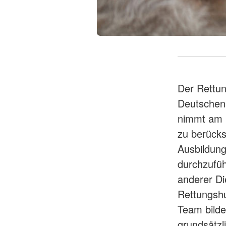
Der Rettun
Deutschen 
nimmt am D
zu berücks
Ausbildun
durchzufüh
anderer D
Rettungshu
Team bilde
grundsätzl