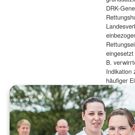
DRK-Gener
Rettungshu
Landesverb
einbezogen
Rettungsei
eingesetzt
B. verwirr
Indikation
häufiger E