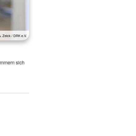
A. Zelck / DRK e.V.
kümmern sich