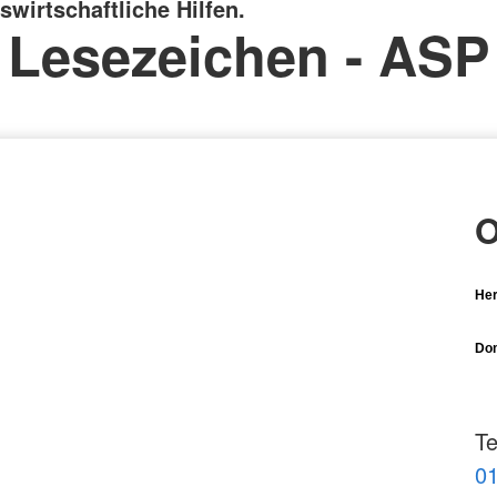
swirtschaftliche Hilfen.
Lesezeichen - ASP
O
Her
Dom
Te
01