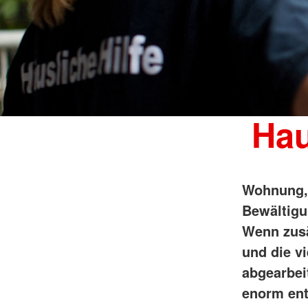
Hau
Wohnung, 
Bewältigu
Wenn zusä
und die v
abgearbei
enorm ent