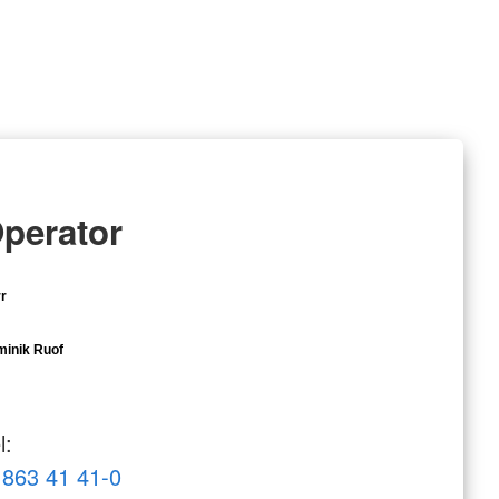
perator
r
inik Ruof
l:
863 41 41-0