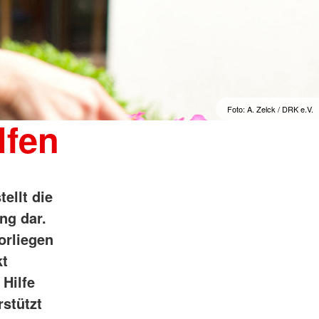
Foto: A. Zelck / DRK e.V.
lfen
ellt die
ng dar.
orliegen
kt
Hilfe
stützt