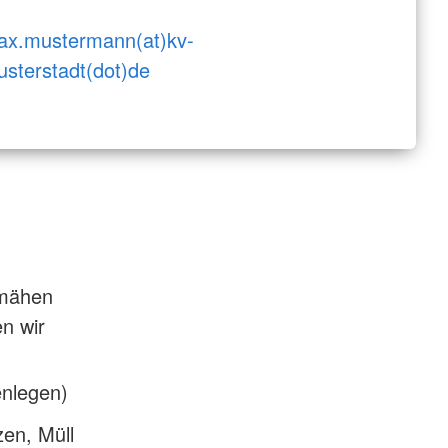
ax.mustermann(at)kv-
sterstadt(dot)de
nmähen
n wir
enlegen)
en, Müll